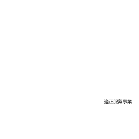
にありがとうございます。 誠に
勝手ながら、下記の期間を夏季休
暇とさせていただきます。 夏季
休暇期間：8月12日（水）～8月
14日（金） 休暇期間中にいただ
きましたお問い合わせやメールに
つきましては、 8月17日（月）よ
り順次対応・ご返信させていただ
きます。 なお、休暇明けはお問
い合わせが集中する場合があり、
通常よりお時間をいただくことが
ございます。あらかじめご了承く
だ
適正服薬事業