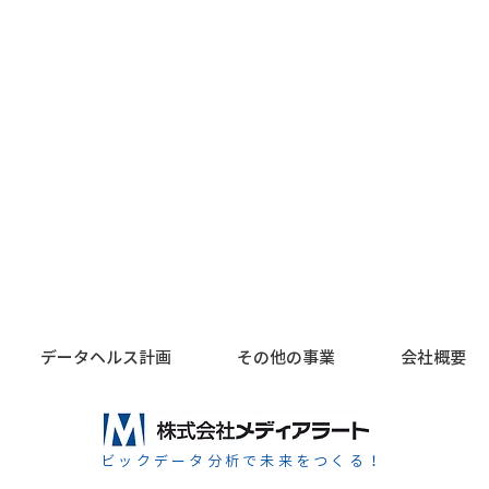
様から温かいご心配のお言葉をい
ただき、 誠にありがとうござい
ます。 おかげさまで、社員全員
の安全を確認しております。 現
＜関
在は被害状況を確認しながら、業
務の再開に向けて準備を進めてお
知ら
ります。 できる限り早期に通常
業務へ復帰できるよう努めてまい
ります。 皆様からの温かいお心
遣いに、心より感謝申し上げま
す。 今後とも変わらぬご支援、
ご愛顧のほど、何卒よろしくお願
い申し上げま
データヘルス計画
その他の事業
会社概要
ビックデータ分析で未来をつくる！