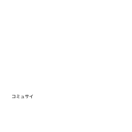
係者各位：GW休業のお
せ＞
コミュサイ