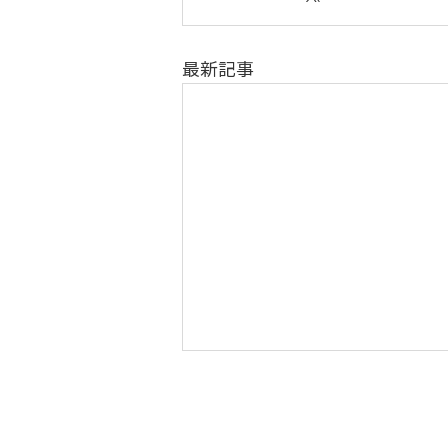
最新記事
＜夏季休暇のお知らせ＞
平素より格別のご愛顧を賜り、誠