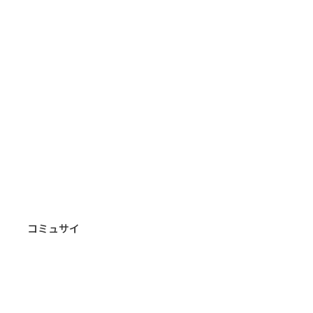
係者各位：GW休業のお
せ＞
コミュサイ