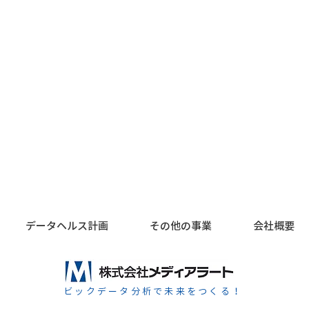
ます。 おかげさまで、社員全員
の安全を確認しております。 現
＜関
在は被害状況を確認しながら、業
務の再開に向けて準備を進めてお
知ら
ります。 できる限り早期に通常
業務へ復帰できるよう努めてまい
ります。 皆様からの温かいお心
遣いに、心より感謝申し上げま
す。 今後とも変わらぬご支援、
ご愛顧のほど、何卒よろしくお願
い申し上げま
データヘルス計画
その他の事業
会社概要
ビックデータ分析で未来をつくる！