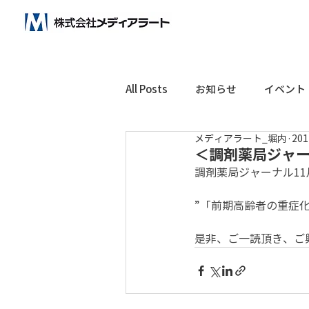
ビックデータ分析で未来をつくる！
All Posts
お知らせ
イベント
メディアラート_堀内
20
＜調剤薬局ジャー
調剤薬局ジャーナル1
”「前期高齢者の重症化
是非、ご一読頂き、ご