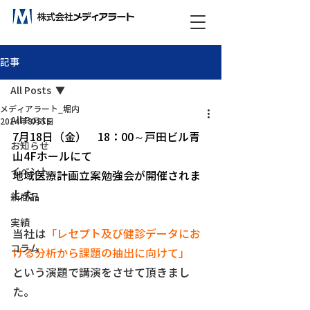
ビックデータ分析で未来をつくる！
記事
All Posts
メディアラート_堀内
All Posts
2014年8月5日
7月18日（金）　18：00～戸田ビル青
お知らせ
山4Fホールにて
イベント
地域医療計画立案勉強会が開催されま
した。
新商品
実績
当社は
「レセプト及び健診データにお
コラム
ける分析から課題の抽出に向けて」
という演題で講演をさせて頂きまし
た。