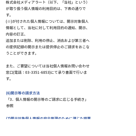
株式会社メディアラート（以下、「当社」という）
が取り扱う個人情報の利用目的は、下表の通りで
す。
(※)が付された個人情報については、開示対象個人
情報として、当社に対して利用目的の通知、開示、
内容の訂正、
追加または削除、利用の停止、消去および第三者へ
の提供記録の開示または提供停止のご請求をおこな
うことができます。
また、ご要望については当社個人情報お問い合わせ
窓口(電話：03-3351-6853)にて承り書面で行いま
す。
(6)開示等の請求方法
「3．個人情報の開示等のご請求に応じる手続き」
参照
(7)開示対象個人情報の安全管理のために講じた措置
(個人情報保護方針の策定)
個人データの適正な取扱いの確保のため、「関係法