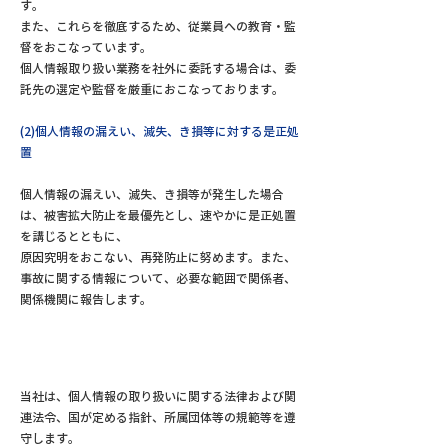
す。
また、これらを徹底するため、従業員への教育・監
督をおこなっています。
個人情報取り扱い業務を社外に委託する場合は、委
託先の選定や監督を厳重におこなっております。
(2)個人情報の漏えい、滅失、き損等に対する是正処
置
個人情報の漏えい、滅失、き損等が発生した場合
は、被害拡大防止を最優先とし、速やかに是正処置
を講じるとともに、
原因究明をおこない、再発防止に努めます。また、
事故に関する情報について、必要な範囲で関係者、
関係機関に報告します。
当社は、個人情報の取り扱いに関する法律および関
連法令、国が定める指針、所属団体等の規範等を遵
守します。