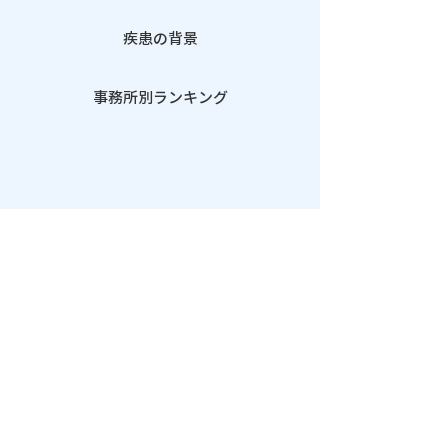
疾患の背景
事務所別ランキング
性別特有の疾患
従来の項目にプラスして、「性別特有の
疾患」項目を追加。
​女性特有の疾患である子宮や卵巣、乳房
などにかかる病気のほかに、骨粗しょう
症なども網羅。