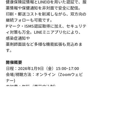
健康保険証情報とLINEIDを用いた認証で、服
薬情報や保健通知を非対面で安全に配信。
印刷・郵送コストを削減しながら、双方向の
継続フォローも可能です。
Pマーク・ISMS認証取得に加え、セキュリテ
ィ対策も万全。LINEミニアプリ化により、
感染症通知や
薬剤師面談など多様な機能拡張も見込めま
す。
開催概要
日程：2026年1月9日（金）15:00~17:00
会場/視聴方法：オンライン（Zoomウェビ
ナー)
参加費：無料（事前申込制）
定員：100名程度
運営：株式会社メディアラート