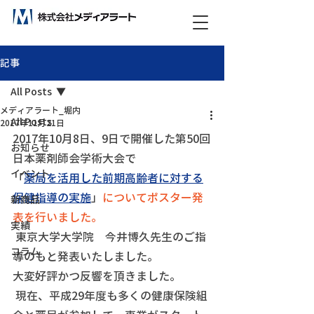
ビックデータ分析で未来をつくる！
記事
All Posts
メディアラート_堀内
All Posts
2017年11月21日
2017年10月8日、9日で開催した第50回
お知らせ
日本薬剤師会学術大会で 
イベント
「
薬局を活用した前期高齢者に対する
保健指導の実施
」
についてポスター発
新商品
表を行いました。
実績
 東京大学大学院　今井博久先生のご指
コラム
導のもと発表いたしました。 
大変好評かつ反響を頂きました。
 現在、平成29年度も多くの健康保険組