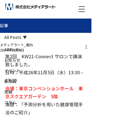
ビックデータ分析で未来をつくる！
記事
All Posts
メディアラート_堀内
All Posts
2014年11月6日
第2回　KW21-Connect サロンで講演
お知らせ
致しました。
イベント
日時：平成26年11月5日（水）13:30～
17:30 
新商品
会場：東京コンベンションホール　東
実績
京スクエアガーデン　5階 
コラム
演題：「予測分析を用いた健康管理手
法のご紹介」 