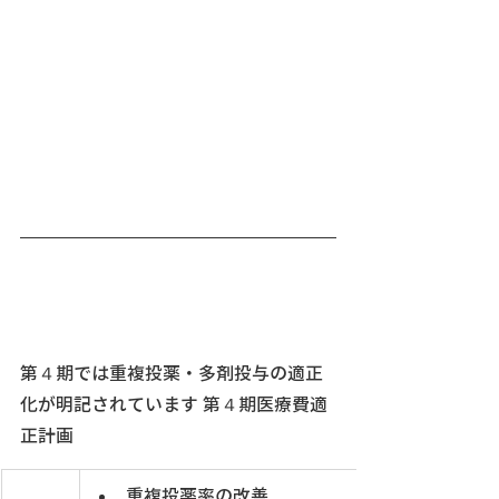
第４期では重複投薬・多剤投与の適正
化が明記されています 第４期医療費適
正計画
重複投薬率の改善